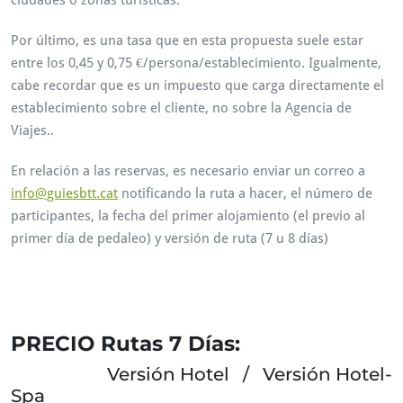
ciudades o zonas turísticas.
Por último, es una tasa que en esta propuesta suele estar
entre los 0,45 y 0,75 €/persona/establecimiento. Igualmente,
cabe recordar que es un impuesto que carga directamente el
establecimiento sobre el cliente, no sobre la Agencia de
Viajes..
En relación a las reservas, es necesario enviar un correo a
info@guiesbtt.cat
notificando la ruta a hacer, el número de
participantes, la fecha del primer alojamiento (el previo al
primer día de pedaleo) y versión de ruta (7 u 8 días)
Per tant, Rutas Btt. Així, Ruta MTB. Aleshores, tour btt. A més,
tour MTB. I també, volta Btt. Alhora, ciclisme.
PRECIO Rutas 7 Días:
rUTES bTT
Versión Hotel / Versión Hotel-
Spa