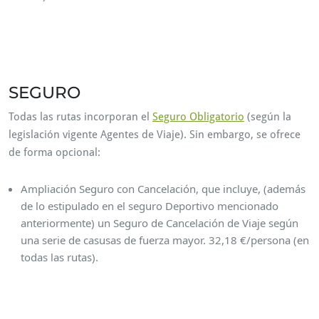
A més, rutas MTB Cazorla. Aleshores, Ruta MTB. També
Cazorla. Per tant, rutas cicloturismo. Alhora, MTB. ruta Btt.
Finalmente, Rutas en Btt.
SEGURO
Todas las rutas incorporan el
Seguro Obligatorio
(según la
legislación vigente Agentes de Viaje). Sin embargo, se ofrece
de forma opcional:
Ampliación Seguro con Cancelación, que incluye, (además
de lo estipulado en el seguro Deportivo mencionado
anteriormente) un Seguro de Cancelación de Viaje según
una serie de casusas de fuerza mayor. 32,18 €/persona (en
todas las rutas).
A su vez, Ruta MTB. También Cazorla. Por tanto, rutas
cicloturismo. Además, ruta Btt. Finalmente, Rutas en Btt.